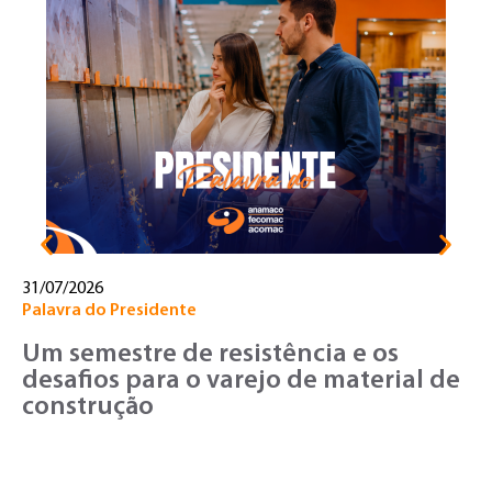
30
No
T
o
v
31/07/2026
Palavra do Presidente
Um semestre de resistência e os
desafios para o varejo de material de
construção