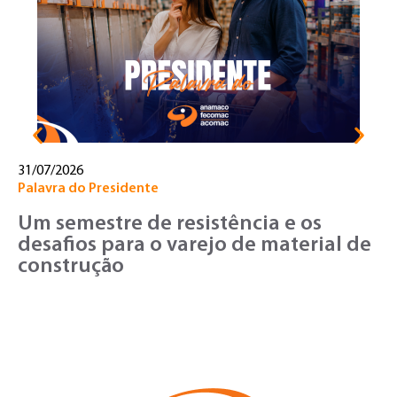
T
o
v
31/07/2026
Palavra do Presidente
Um semestre de resistência e os
desafios para o varejo de material de
construção