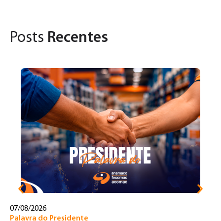
Posts
Recentes
31
Pa
U
d
c
07/08/2026
Palavra do Presidente