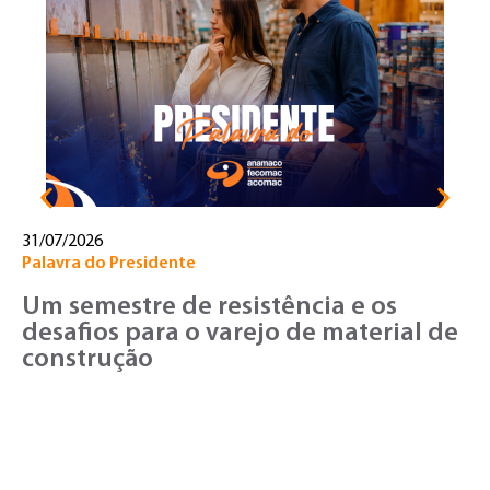
No
T
o
v
31/07/2026
Palavra do Presidente
Um semestre de resistência e os
desafios para o varejo de material de
construção