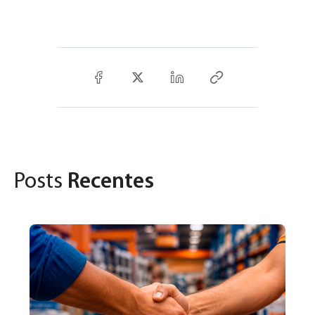
Posts
Recentes
31
Pa
U