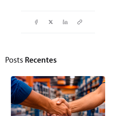
Posts
Recentes
31
Pa
U
d