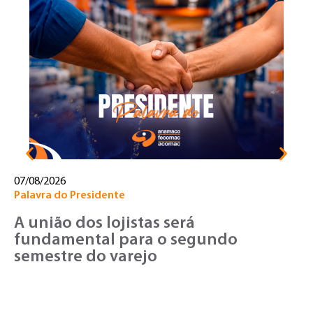
31
Pa
U
d
c
07/08/2026
Palavra do Presidente
A união dos lojistas será
fundamental para o segundo
semestre do varejo