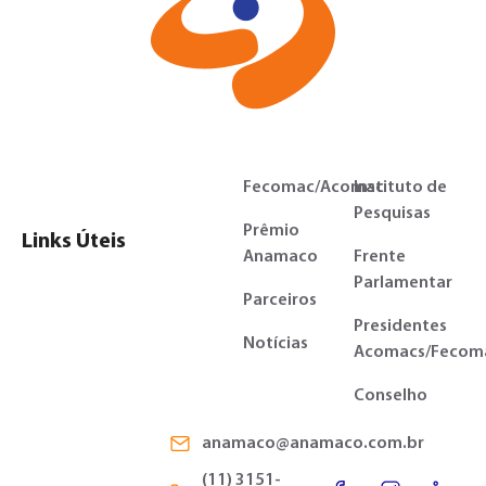
Fecomac/Acomac
Instituto de
Pesquisas
Prêmio
Links Úteis
Anamaco
Frente
Parlamentar
Parceiros
Presidentes
Notícias
Acomacs/Fecom
Conselho
anamaco@anamaco.com.br
(11) 3151-