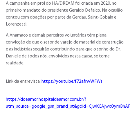
A campanha em prol do HA/DREAM foi criada em 2020, no
primeiro mandato do presidente Geraldo Defalco. Na ocasião
contou com doações por parte da Gerdau, Saint-Gobain e
Lorenzetti.
A Anamaco e demais parceiros voluntários têm plena
convicção de que o setor de varejo de material de construção
e as indústrias seguirão contribuindo para que o sonho do Dr.
Daniel e de todos nós, envolvidos nesta causa, se torne
realidade.
Link da entrevista:
https://youtu.be/f72afrwWFWs
https://doeamor.hospitaldeamor.com.br/?
utm_source=google_gsn_brand_st&gclid=CjwKCAjwxOymB