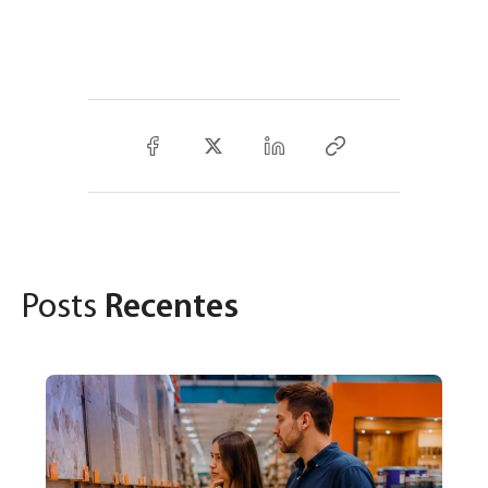
Posts
Recentes
30
No