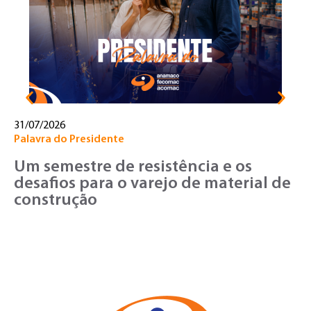
T
o
v
31/07/2026
Palavra do Presidente
Um semestre de resistência e os
desafios para o varejo de material de
construção