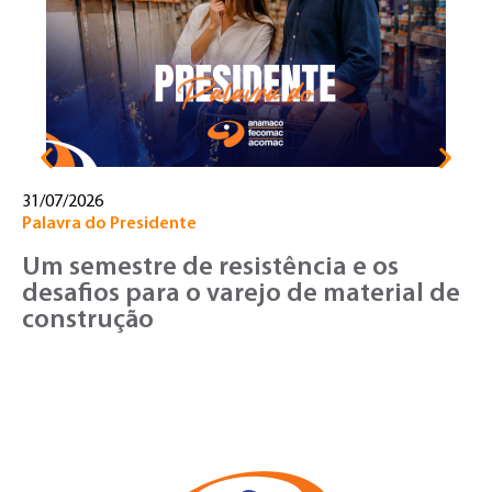
T
o
v
31/07/2026
Palavra do Presidente
Um semestre de resistência e os
desafios para o varejo de material de
construção