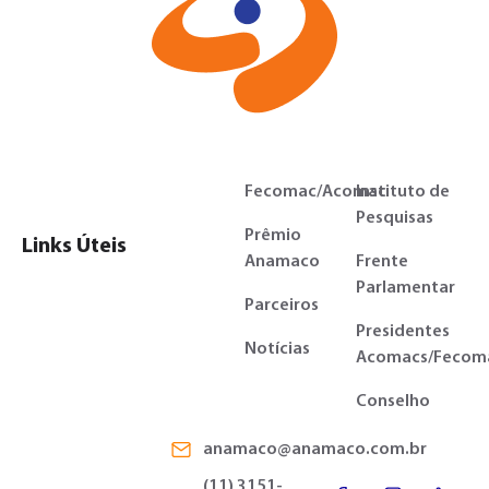
Fecomac/Acomac
Instituto de
Pesquisas
Prêmio
Links Úteis
Anamaco
Frente
Parlamentar
Parceiros
Presidentes
Notícias
Acomacs/Fecom
Conselho
anamaco@anamaco.com.br
(11) 3151-