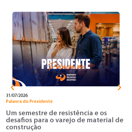
31/07/2026
30
Palavra do Presidente
No
Um semestre de resistência e os
T
desafios para o varejo de material de
o
construção
v