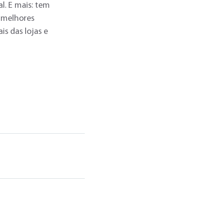
l. E mais: tem
r melhores
is das lojas e