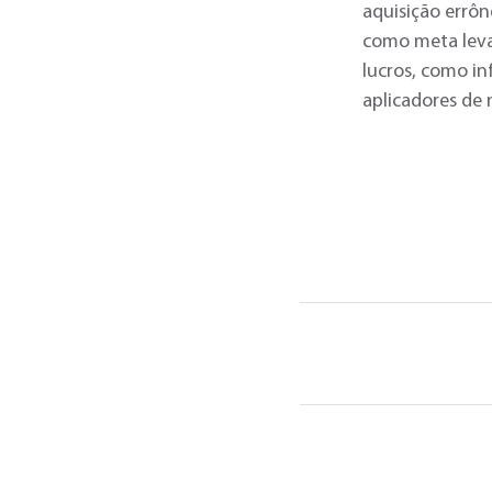
aquisição errô
como meta levar
lucros, como in
aplicadores de 