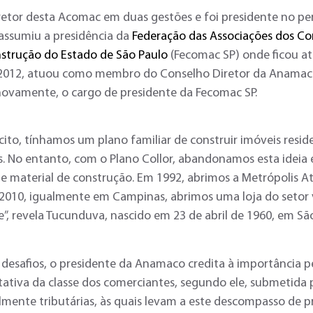
etor desta Acomac em duas gestões e foi presidente no pe
 assumiu a presidência da
Federação das Associações dos Co
nstrução do Estado de São Paulo
(Fecomac SP) onde ficou at
 2012, atuou como membro do Conselho Diretor da Anamaco
novamente, o cargo de presidente da Fecomac SP.
rcito, tínhamos um plano familiar de construir imóveis reside
s. No entanto, com o Plano Collor, abandonamos esta ideia
de material de construção. Em 1992, abrimos a Metrópolis A
2010, igualmente em Campinas, abrimos uma loja do setor v
e”, revela Tucunduva, nascido em 23 de abril de 1960, em Sã
 desafios, o presidente da Anamaco credita à importância p
tativa da classe dos comerciantes, segundo ele, submetida 
almente tributárias, às quais levam a este descompasso de p