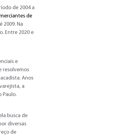
ríodo de 2004 a
merciantes de
é 2009. Na
. Entre 2020 e
nciais e
 e resolvemos
tacadista. Anos
arejista, a
o Paulo.
ela busca de
por diversas
reço de