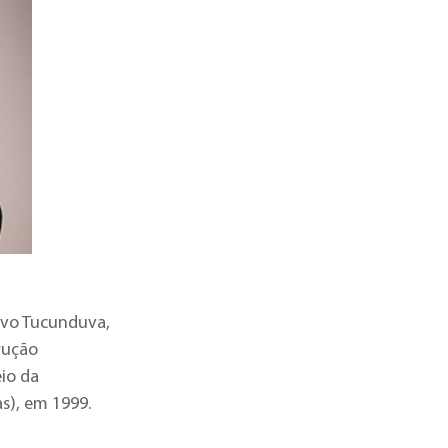
avo Tucunduva,
rução
io da
s), em 1999.