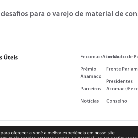
 desafios para o varejo de material de co
Fecomac/Acomac
Instituto de P
s Úteis
Prêmio
Frente Parlam
Anamaco
Presidentes
Parceiros
Acomacs/Fec
Notícias
Conselho
Política de privacidade
para oferecer a você a melhor experiência em nosso site.