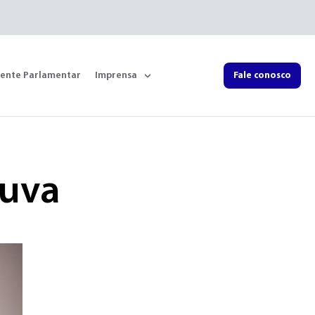
rente Parlamentar
Imprensa
Fale conosco
duva