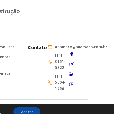
nstrução
esquisas
anamaco@anamaco.com.br
Contato
(11)
entar
3151-
5822
omacs
(11)
5504-
1956
Criação de Site
by
UpSites
© 2026
Aceitar