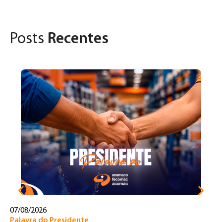
Posts
Recentes
31
Pa
U
d
c
07/08/2026
Palavra do Presidente