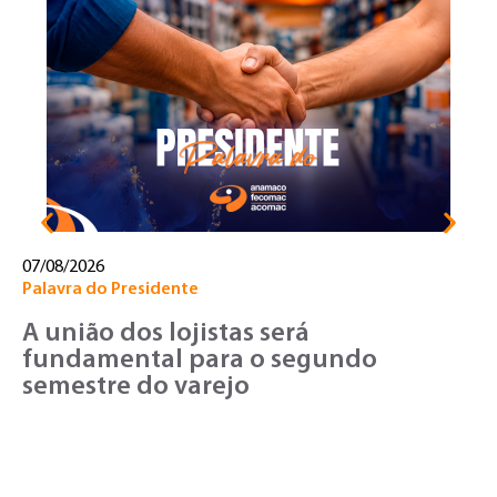
31
Pa
U
d
c
07/08/2026
Palavra do Presidente
A união dos lojistas será
fundamental para o segundo
semestre do varejo