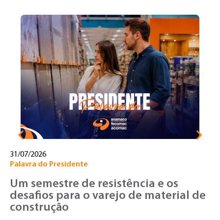
30
No
T
o
v
31/07/2026
Palavra do Presidente
Um semestre de resistência e os
desafios para o varejo de material de
construção