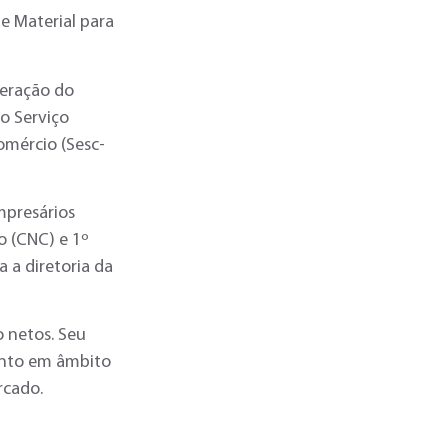
e Material para
deração do
o Serviço
omércio (Sesc-
mpresários
o (CNC) e 1º
a diretoria da
o netos. Seu
anto em âmbito
rcado.