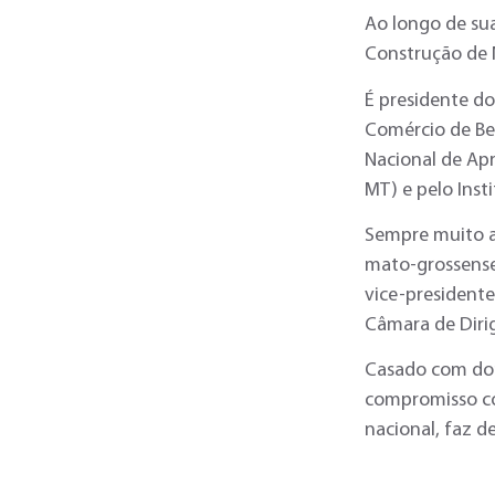
Ao longo de sua
Construção de 
É presidente d
Comércio de Ben
Nacional de Ap
MT) e pelo Inst
Sempre muito a
mato-grossense
vice-president
Câmara de Dirig
Casado com dona
compromisso co
nacional, faz d