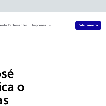
rente Parlamentar
Imprensa
Fale conosco
osé
ica o
as