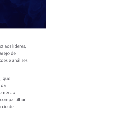
 aos líderes,
arejo de
ões e análises
r
, que
 da
Comércio
 compartilhar
rcio de