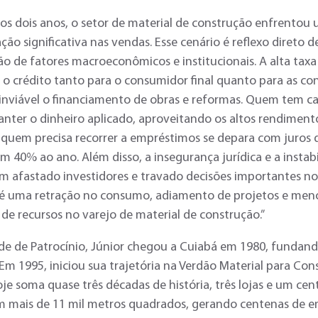
os dois anos, o setor de material de construção enfrentou
ção significativa nas vendas. Esse cenário é reflexo direto 
 de fatores macroeconômicos e institucionais. A alta taxa 
o crédito tanto para o consumidor final quanto para as con
inviável o financiamento de obras e reformas. Quem tem ca
nter o dinheiro aplicado, aproveitando os altos rendiment
quem precisa recorrer a empréstimos se depara com juros 
m 40% ao ano. Além disso, a insegurança jurídica e a instab
êm afastado investidores e travado decisões importantes no
 é uma retração no consumo, adiamento de projetos e men
 de recursos no varejo de material de construção.”
de de Patrocínio, Júnior chegou a Cuiabá em 1980, fundand
Em 1995, iniciou sua trajetória na Verdão Material para Con
e soma quase três décadas de história, três lojas e um cen
om mais de 11 mil metros quadrados, gerando centenas de 