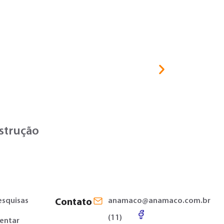
Termômet
nstrução
esquisas
anamaco@anamaco.com.br
Contato
(11)
entar