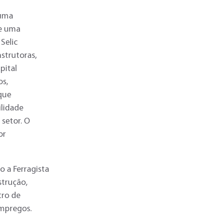
 uma
de uma
Selic
strutoras,
pital
os,
que
ilidade
 setor. O
or
o a Ferragista
strução,
tro de
empregos.