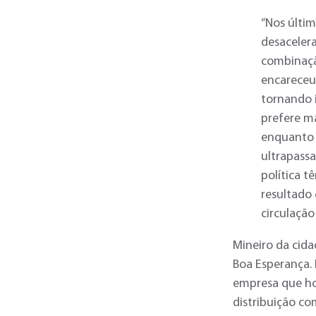
“Nos últim
desacelera
combinação
encareceu 
tornando 
prefere ma
enquanto 
ultrapassa
política t
resultado
circulação
Mineiro da cida
Boa Esperança. 
empresa que hoj
distribuição c