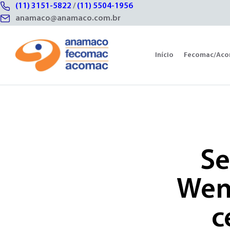
(11) 3151-5822
/
(11) 5504-1956
anamaco@anamaco.com.br
Início
Fecomac/Ac
Se
Wenc
c