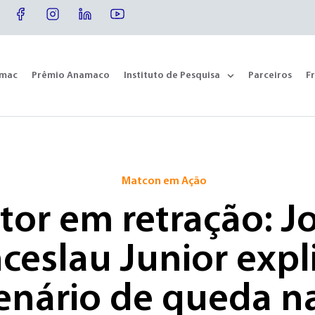
omac
Prêmio Anamaco
Instituto de Pesquisa
Parceiros
F
Matcon em Ação
tor em retração: J
eslau Junior expl
enário de queda n