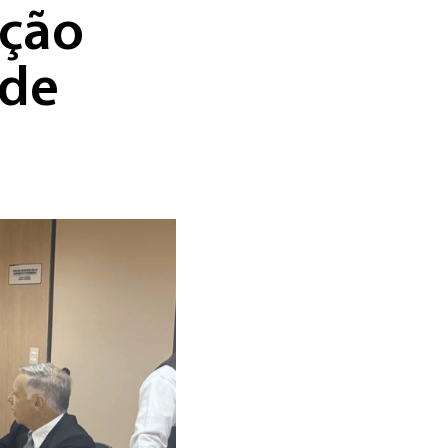
ação
 de