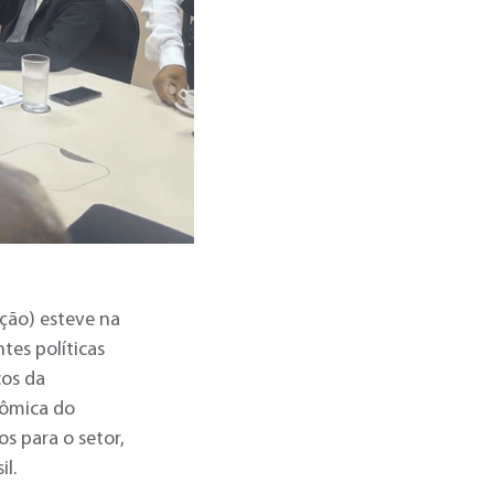
ção) esteve na
tes políticas
cos da
nômica do
s para o setor,
il.