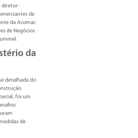
 diretor-
Comerciantes de
dente da Acomac
des de Negócios
 Hummel.
stério da
se detalhada do
construção
pecial, foi um
esafios
 foram
 medidas de