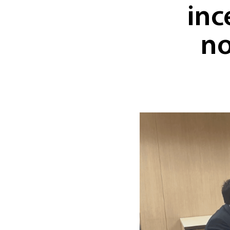
inc
no