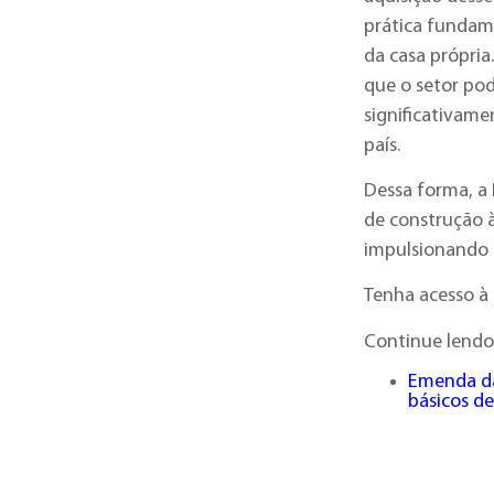
prática fundam
da casa própria
que o setor po
significativame
país.
Dessa forma, a
de construção à
impulsionando 
Tenha acesso à
Continue lendo
Emenda da
básicos d