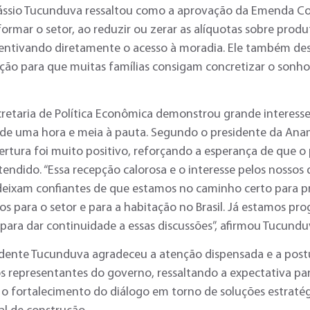
ássio Tucunduva ressaltou como a aprovação da Emenda Co
ormar o setor, ao reduzir ou zerar as alíquotas sobre produ
centivando diretamente o acesso à moradia. Ele também de
ção para que muitas famílias consigam concretizar o sonho
cretaria de Política Econômica demonstrou grande interess
 de uma hora e meia à pauta. Segundo o presidente da Ana
ertura foi muito positivo, reforçando a esperança de que o 
tendido. “Essa recepção calorosa e o interesse pelos nossos
deixam confiantes de que estamos no caminho certo para 
os para o setor e para a habitação no Brasil. Já estamos p
para dar continuidade a essas discussões”, afirmou Tucundu
sidente Tucunduva agradeceu a atenção dispensada e a post
s representantes do governo, ressaltando a expectativa pa
 o fortalecimento do diálogo em torno de soluções estratég