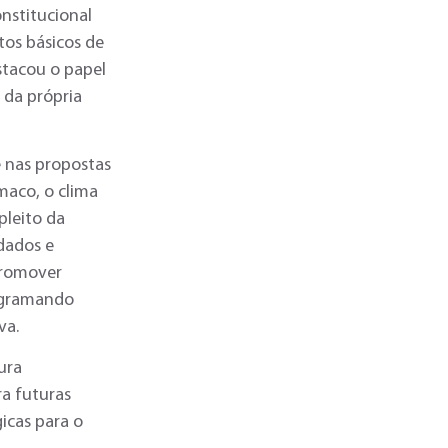
nstitucional
tos básicos de
stacou o papel
 da própria
e nas propostas
maco, o clima
pleito da
 dados e
promover
rogramando
va.
ura
ra futuras
icas para o