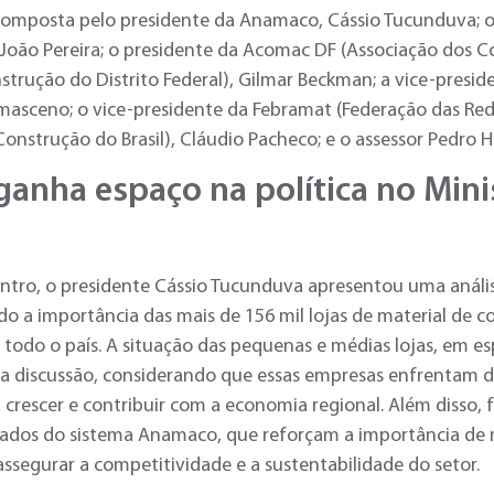
composta pelo presidente da Anamaco, Cássio Tucunduva; o
 João Pereira; o presidente da Acomac DF (Associação dos 
strução do Distrito Federal), Gilmar Beckman; a vice-presi
masceno; o vice-presidente da Febramat (Federação das Re
Construção do Brasil), Cláudio Pacheco; e o assessor Pedro
anha espaço na política no Mini
ntro, o presidente Cássio Tucunduva apresentou uma análi
do a importância das mais de 156 mil lojas de material de 
r todo o país. A situação das pequenas e médias lojas, em es
da discussão, considerando que essas empresas enfrentam d
a crescer e contribuir com a economia regional. Além disso,
ados do sistema Anamaco, que reforçam a importância de
assegurar a competitividade e a sustentabilidade do setor.