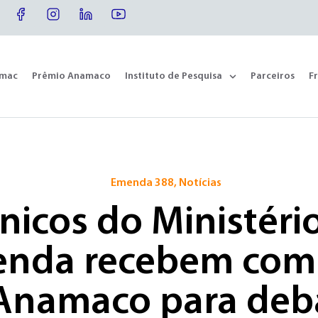
omac
Prêmio Anamaco
Instituto de Pesquisa
Parceiros
F
Emenda 388
,
Notícias
nicos do Ministéri
enda recebem comi
Anamaco para deb