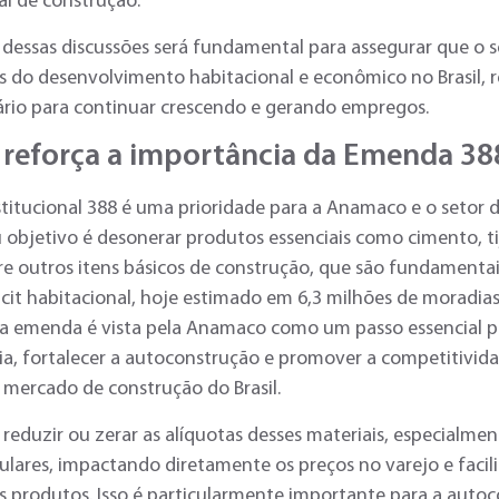
al de construção.
 dessas discussões será fundamental para assegurar que o 
 do desenvolvimento habitacional e econômico no Brasil, 
ário para continuar crescendo e gerando empregos.
reforça a importância da Emenda 38
itucional 388 é uma prioridade para a Anamaco e o setor d
 objetivo é desonerar produtos essenciais como cimento, tij
e outros itens básicos de construção, que são fundamentai
icit habitacional, hoje estimado em 6,3 milhões de moradias
a emenda é vista pela Anamaco como um passo essencial p
a, fortalecer a autoconstrução e promover a competitivida
 mercado de construção do Brasil.
 reduzir ou zerar as alíquotas desses materiais, especialme
lares, impactando diretamente os preços no varejo e facil
s produtos. Isso é particularmente importante para a auto