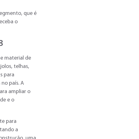
segmento, que é
receba o
8
e material de
olos, telhas,
s para
 no país. A
ara ampliar o
de e o
nte para
itando a
construção, uma