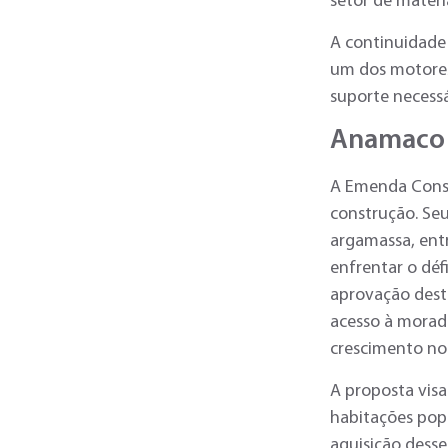
setor de materi
A continuidade
um dos motores
suporte necess
Anamaco 
A Emenda Const
construção. Seu
argamassa, entr
enfrentar o déf
aprovação dest
acesso à moradi
crescimento no
A proposta visa
habitações popu
aquisição desse