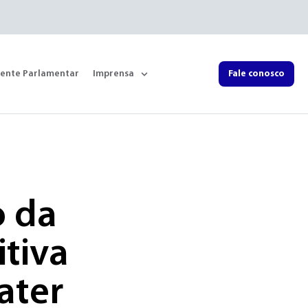
rente Parlamentar
Imprensa
Fale conosco
o da
tiva
ater