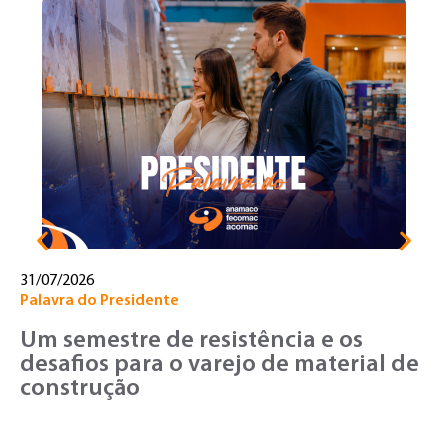
30
No
T
o
v
31/07/2026
Palavra do Presidente
Um semestre de resistência e os
desafios para o varejo de material de
construção