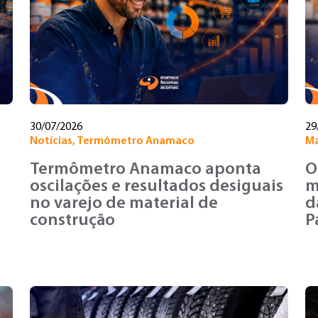
30/07/2026
29
Notícias
,
Termômetro Anamaco
Ma
Termômetro Anamaco aponta
O
oscilações e resultados desiguais
m
no varejo de material de
d
construção
P