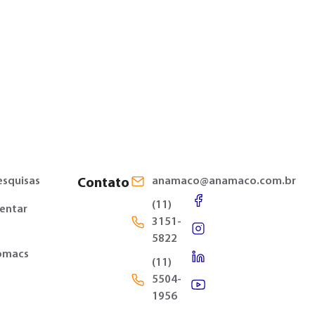
esquisas
anamaco@anamaco.com.br
Contato
(11)
entar
3151-
5822
omacs
(11)
5504-
1956