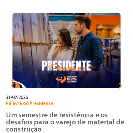
30
No
T
o
v
31/07/2026
Palavra do Presidente
Um semestre de resistência e os
desafios para o varejo de material de
construção