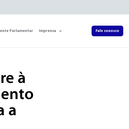
rente Parlamentar
Imprensa
Fale conosco
re à
mento
a a