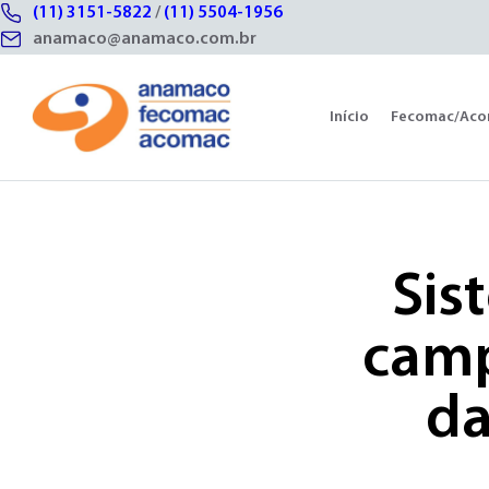
(11) 3151-5822
/
(11) 5504-1956
anamaco@anamaco.com.br
Início
Fecomac/Ac
Sis
camp
da