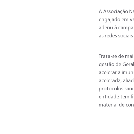
A Associação N
engajado em vár
aderiu à campa
as redes sociai
Trata-se de mai
gestão de Gera
acelerar a imu
acelerada, ali
protocolos sani
entidade tem fi
material de con