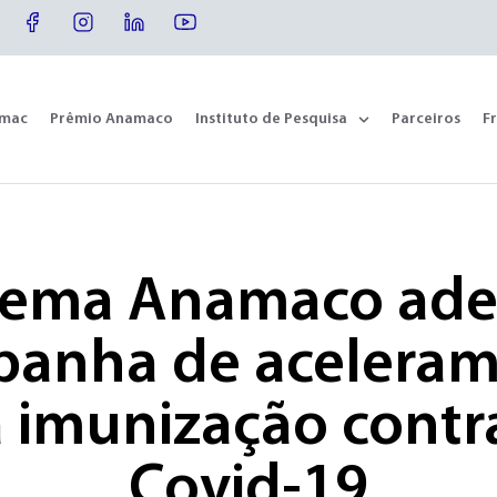
omac
Prêmio Anamaco
Instituto de Pesquisa
Parceiros
F
tema Anamaco ade
anha de acelera
 imunização contr
Covid-19