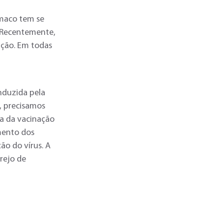
amaco tem se
. Recentemente,
ação. Em todas
onduzida pela
, precisamos
ca da vacinação
mento dos
ão do vírus. A
rejo de