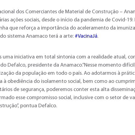
acional dos Comerciantes de Material de Construção – An
ias ações sociais, desde o início da pandemia de Covid-19
nha que reforça a importância do aceleramento da imuniz
s do sistema Anamaco terá a arte:
#VacinaJá
.
s uma iniciativa em total sintonia com a realidade atual, c
ldo Defalco, presidente da Anamaco.“Nesse momento difícil
nização da população em todo o país. Ao adotarmos à práti
ada à obediência do isolamento social, bem como ao cumpri
tários de segurança, poderemos conter esta alta disseminaç
rmado esse compromisso social, inclusive com o setor de va
strução”, pontua Defalco.