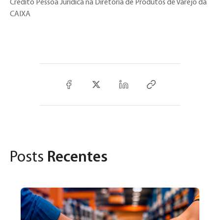
Crédito Pessoa Jurídica na Diretoria de Produtos de Varejo da
CAIXA
Posts
Recentes
31