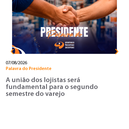
Pa
U
d
c
07/08/2026
Palavra do Presidente
A união dos lojistas será
fundamental para o segundo
semestre do varejo