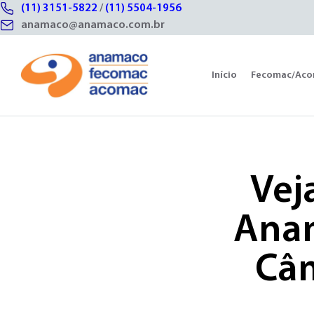
(11) 3151-5822
/
(11) 5504-1956
anamaco@anamaco.com.br
Início
Fecomac/Ac
Vej
Anam
Câm