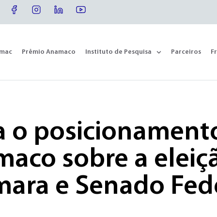
omac
Prêmio Anamaco
Instituto de Pesquisa
Parceiros
F
a o posicionament
aco sobre a eleiç
ara e Senado Fed