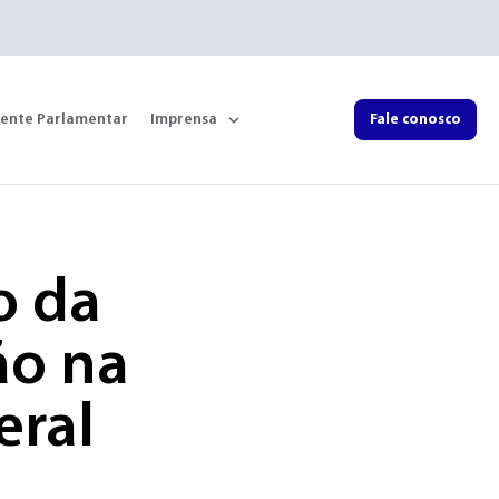
rente Parlamentar
Imprensa
Fale conosco
o da
ão na
eral