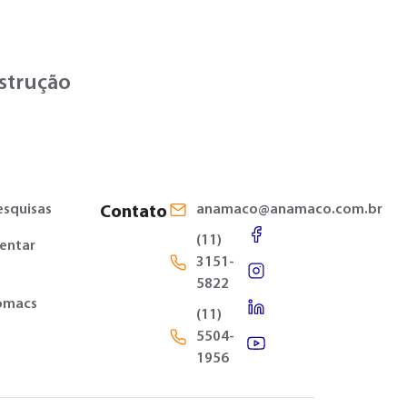
nstrução
esquisas
anamaco@anamaco.com.br
Contato
(11)
entar
3151-
5822
omacs
(11)
5504-
1956