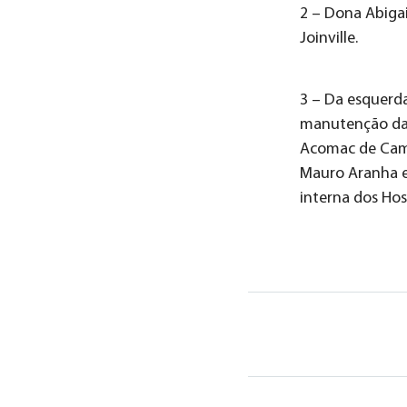
2 – Dona Abigai
Joinville.
3 – Da esquerda
manutenção da r
Acomac de Camp
Mauro Aranha e
interna dos Hos