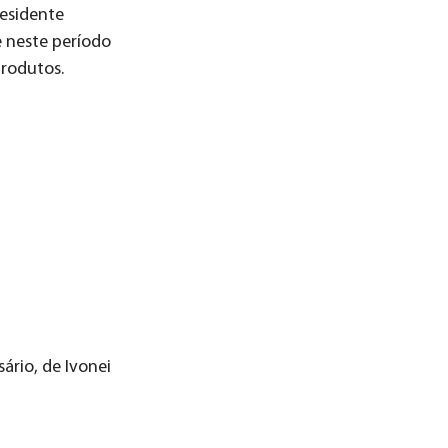
residente
e neste período
produtos.
ário, de Ivonei