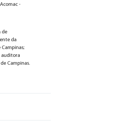
a Acomac -
a de
dente da
e Campinas;
 auditora
c de Campinas.