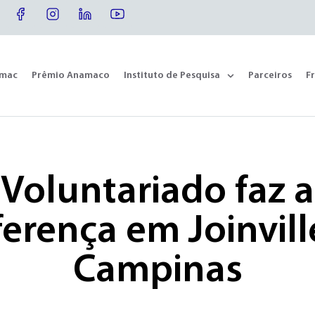
omac
Prêmio Anamaco
Instituto de Pesquisa
Parceiros
F
Voluntariado faz a
ferença em Joinvill
Campinas