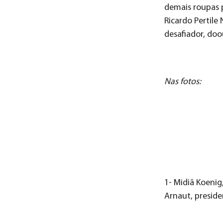
demais roupas 
Ricardo Pertil
desafiador, doo
Nas fotos:
1- Midiã Koenig
Arnaut, presid