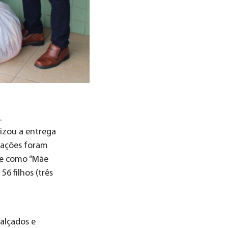
.
lizou a entrega
oações foram
lle como “Mãe
6 filhos (três
calçados e