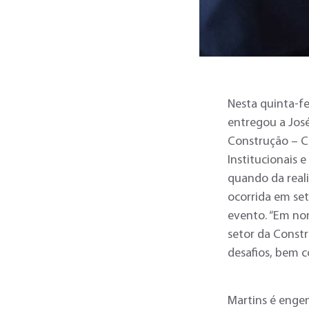
Nesta quinta-fe
entregou a José
Construção – C
Institucionais
quando da real
ocorrida em se
evento. “Em no
setor da Const
desafios, bem c
Martins é engen