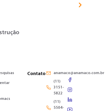
30/07/2026
Notícias
,
Ter
nstrução
Termômet
esquisas
anamaco@anamaco.com.br
Contato
(11)
entar
3151-
5822
omacs
(11)
5504-