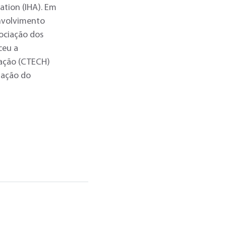
ation (IHA). Em
envolvimento
sociação dos
ceu a
tação (CTECH)
tação do