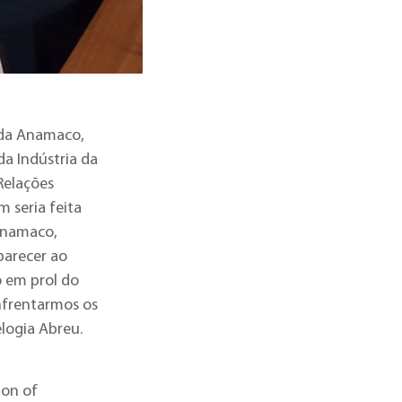
e da Anamaco,
da Indústria da
Relações
 seria feita
Anamaco,
parecer ao
 em prol do
nfrentarmos os
elogia Abreu.
ion of