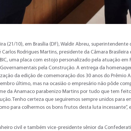
ira (21/10), em Brasília (DF), Waldir Abreu, superintendent
 Carlos Rodrigues Martins, presidente da Câmara Brasileira 
BIC, uma placa com estojo personalizado pela atuação em 
 e Governamentais pela Construção. A entrega da homenagem
ização da edição de comemoração dos 30 anos do Prêmio 
tembro último, mas na ocasião o empresário não pôde com
me da Anamaco parabenizo Martins por tudo que tem feito
rução. Tenho certeza que seguiremos sempre unidos para e
omo para colhermos os bons frutos desta luta incessante”, 
heiro civil e também vice-presidente sênior da Confederat