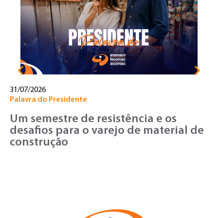
T
o
v
31/07/2026
Palavra do Presidente
Um semestre de resistência e os
desafios para o varejo de material de
construção