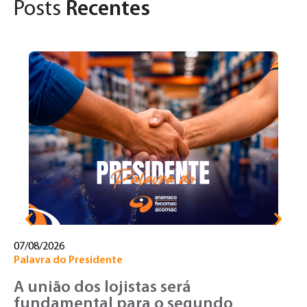
Posts
Recentes
31
Pa
U
d
c
07/08/2026
Palavra do Presidente
A união dos lojistas será
fundamental para o segundo